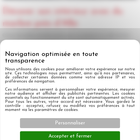
Décorer son intérieur avec du
marbre près d’Albi
Choisir du marbre de décoration pour sa cuisine et sa salle de bain
Décorer
Lire la suite »
son
intérieur
Nous utilisons des cookies pour améliorer votre expérience sur notre
site. Ces technologies nous permettent, ainsi qu'à nos partenaires,
avec
de collecter certaines données comme votre adresse IP et vos
préférences de navigation.
du
Ces informations servent à personnaliser votre expérience, mesurer
marbre
notre audience et afficher des publicités pertinentes. Les cookies
essentiels au fonctionnement du site sont automatiquement activés.
près
Pour tous les autres, votre accord est nécessaire. Vous gardez le
contrôle : acceptez, refusez ou modifiez vos préférences à tout
d’Albi
moment via les paramètres de cookies.
Personnaliser
Accepter et fermer