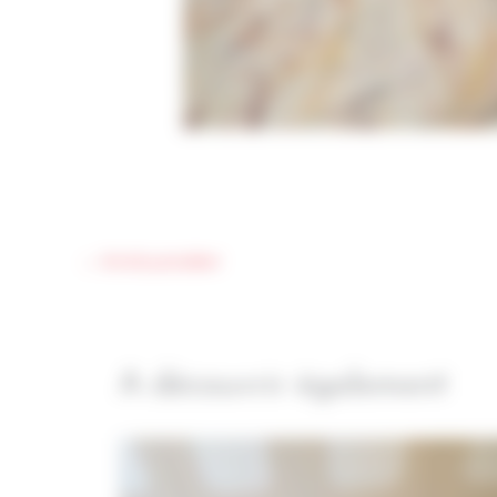
←
Article précédent
A découvrir également