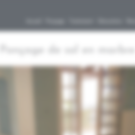
Accueil
Ponçage
Traitement
Décoration
Rén
Ponçage de sol en marbr