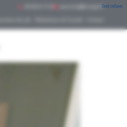
Tout refuser
06 08 34 71 61
poncetou@orange.fr
ovation de sols
Réalisations & Conseils
Contact
e