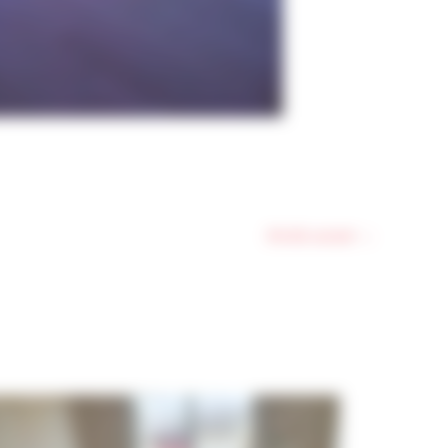
Article suivant
→